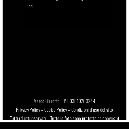
del...
26 Gennaio, 2022
Marco Bizzotto – P.I. 03810260244
Privacy Policy
–
Cookie Policy
–
Condizioni d’uso del sito
Tutti i diritti riservati – Tutte le foto sono protette da copyright