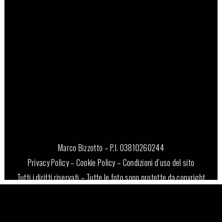
20 Ottobre, 2022
Marco Bizzotto – P.I. 03810260244
Privacy Policy
–
Cookie Policy
–
Condizioni d’uso del sito
Tutti i diritti riservati – Tutte le foto sono protette da copyright