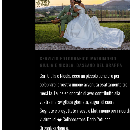
SERVIZIO FOTOGRAFICO MATRIMONIO
GIULIA E NICOLA, BASSANO DEL GRAPPA
Cari Giulia e Nicola, ecco un piccolo pensiero per
celebrare la vostra unione avvenuta esattamente tre
mesi fa. Felice ed onorato di aver contribuito alla
vostra meravigliosa giornata, auguri di cuore!
Sognate e progettate il vostro Matrimonio per i ricordi
vi aiuto io! ❤️ Collaboratore: Dario Petucco
Organizzazione e...