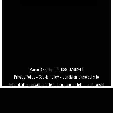
Marco Bizzotto – P.I. 03810260244
Privacy Policy
–
Cookie Policy
–
Condizioni d’uso del sito
Tutti i diritti riservati – Tutte le foto sono protette da copyright