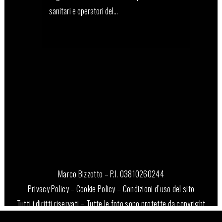
sanitari e operatori del...
14 Aprile, 2026
Marco Bizzotto – P.I. 03810260244
Privacy Policy
–
Cookie Policy
–
Condizioni d’uso del sito
Tutti i diritti riservati – Tutte le foto sono protette da copyright