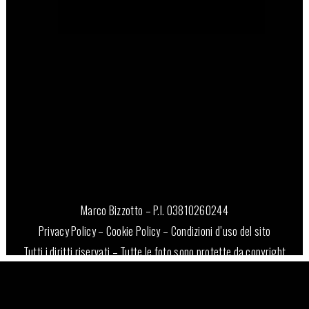
16 Novembre, 2022
Marco Bizzotto – P.I. 03810260244
Privacy Policy
–
Cookie Policy
–
Condizioni d’uso del sito
Tutti i diritti riservati – Tutte le foto sono protette da copyright