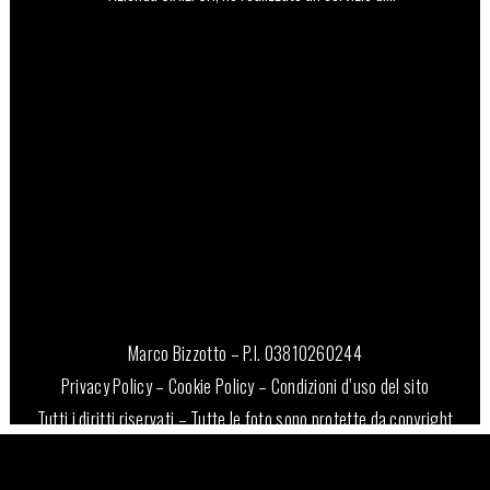
11 Giugno, 2026
Marco Bizzotto – P.I. 03810260244
Privacy Policy
–
Cookie Policy
–
Condizioni d’uso del sito
Tutti i diritti riservati – Tutte le foto sono protette da copyright