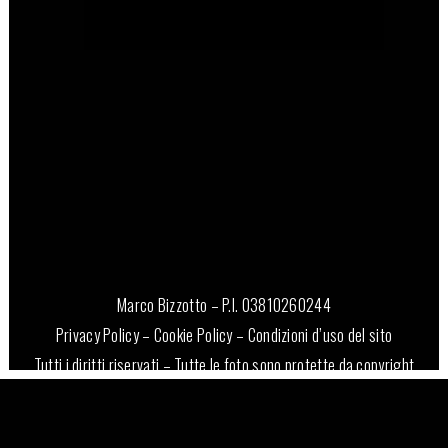
16 Novembre, 2022
Marco Bizzotto – P.I. 03810260244
Privacy Policy
–
Cookie Policy
–
Condizioni d’uso del sito
Tutti i diritti riservati – Tutte le foto sono protette da copyright