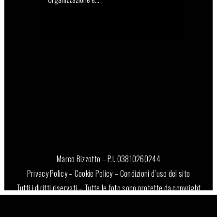
07 Dicembre, 2023
Marco Bizzotto – P.I. 03810260244
Privacy Policy
–
Cookie Policy
–
Condizioni d’uso del sito
Tutti i diritti riservati – Tutte le foto sono protette da copyright