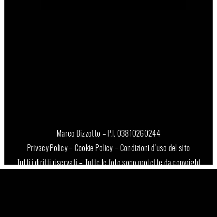
Marco Bizzotto – P.I. 03810260244
Privacy Policy
–
Cookie Policy
–
Condizioni d’uso del sito
Tutti i diritti riservati – Tutte le foto sono protette da copyright