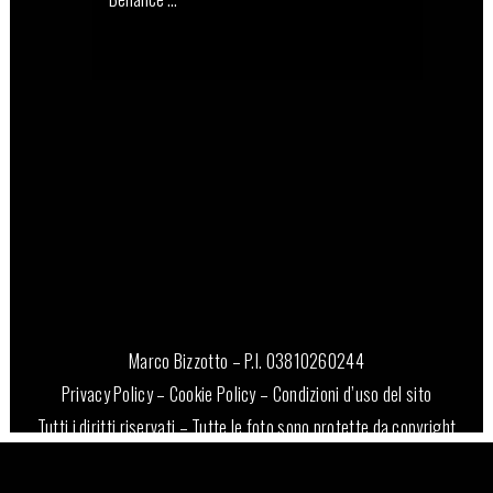
14 Dicembre, 2021
Marco Bizzotto – P.I. 03810260244
Privacy Policy
–
Cookie Policy
–
Condizioni d’uso del sito
Tutti i diritti riservati – Tutte le foto sono protette da copyright