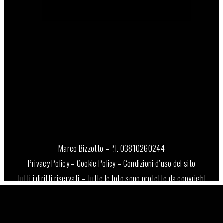
11 Giugno, 2026
Marco Bizzotto – P.I. 03810260244
Privacy Policy
–
Cookie Policy
–
Condizioni d’uso del sito
Tutti i diritti riservati – Tutte le foto sono protette da copyright