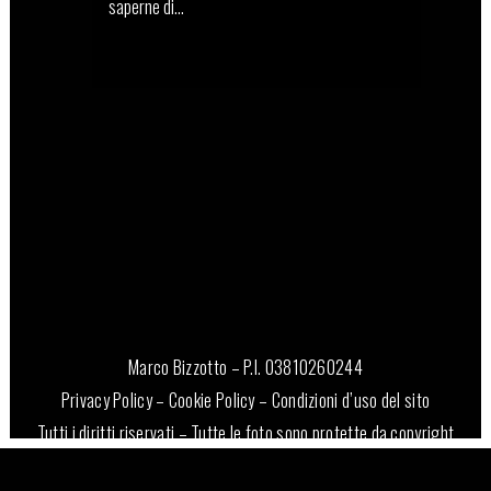
saperne di...
10 Dicembre, 2021
Marco Bizzotto – P.I. 03810260244
Privacy Policy
–
Cookie Policy
–
Condizioni d’uso del sito
Tutti i diritti riservati – Tutte le foto sono protette da copyright