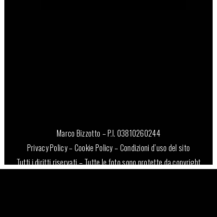
Marco Bizzotto – P.I. 03810260244
Privacy Policy
–
Cookie Policy
–
Condizioni d’uso del sito
Tutti i diritti riservati – Tutte le foto sono protette da copyright