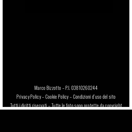
22 Giugno, 2023
Marco Bizzotto – P.I. 03810260244
Privacy Policy
–
Cookie Policy
–
Condizioni d’uso del sito
Tutti i diritti riservati – Tutte le foto sono protette da copyright