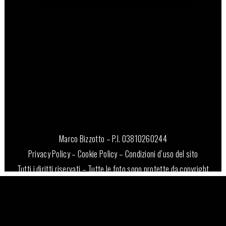
Marco Bizzotto – P.I. 03810260244
Privacy Policy
–
Cookie Policy
–
Condizioni d’uso del sito
Tutti i diritti riservati – Tutte le foto sono protette da copyright