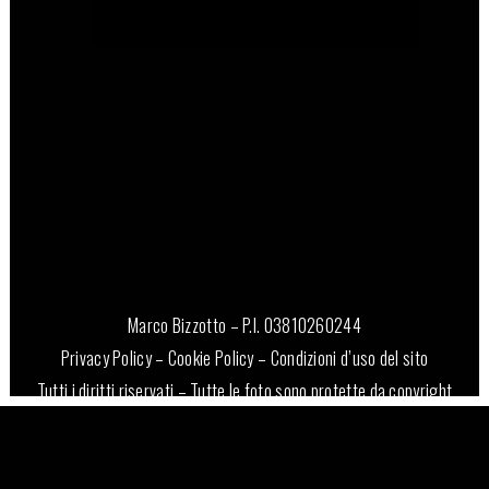
15 Dicembre, 2023
Marco Bizzotto – P.I. 03810260244
Privacy Policy
–
Cookie Policy
–
Condizioni d’uso del sito
Tutti i diritti riservati – Tutte le foto sono protette da copyright