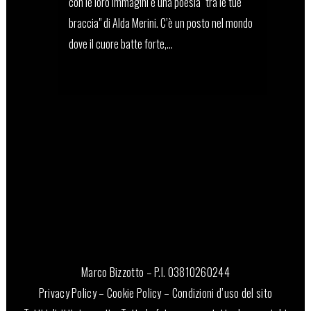
con le loro immagini e una poesia "tra le tue
braccia" di Alda Merini. C’è un posto nel mondo
dove il cuore batte forte,...
13 Maggio, 2022
Marco Bizzotto – P.I. 03810260244
Privacy Policy
–
Cookie Policy
–
Condizioni d’uso del sito