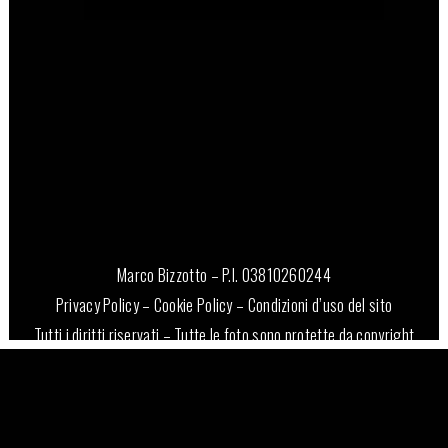
Marco Bizzotto – P.I. 03810260244
Privacy Policy
–
Cookie Policy
–
Condizioni d’uso del sito
Tutti i diritti riservati – Tutte le foto sono protette da copyright