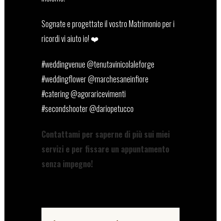
Sognate e progettate il vostro Matrimonio per i
ricordi vi aiuto io! ❤️
#weddingvenue @tenutavinicolaleforge
#weddingflower @marchesaneinfiore
#catering @agoraricevimenti
#secondshooter @dariopetucco
Contattami per saperne di più sui miei
servizi e per fissare un appuntamento
senza impegno!