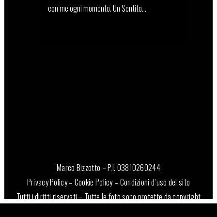
con me ogni momento. Un Sentito...
29 Dicembre, 2023
Marco Bizzotto – P.I. 03810260244
Privacy Policy
–
Cookie Policy
–
Condizioni d’uso del sito
Tutti i diritti riservati – Tutte le foto sono protette da copyright