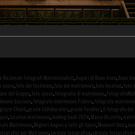
e Nazionale Fotografi Matrimonialisti
,
Auguri di Buon Anno
,
Buon An
no nuovo
,
foto dei testimoni
,
foto del matrimonio
,
foto location
,
foto 
sano del Grappa
,
foto sposo
,
fotografia di matrimonio
,
FotografiaMa
rimonio bassano
,
fotografo matrimonio Padova
,
fotografo matrimoni
grazie Clienti
,
grazie Collaboratori
,
grazie Fornitori
,
il fotografo de
sposi
,
location matrimonio
,
looking back 2024
,
Marco Bizzotto
,
matri
grafo Matrimonio
,
Migliori Auguri a tutti gli Sposi
,
Momenti Unici
,
mo
Fotografici per Matrimoni
,
servizio fotografico
,
servizio fotografic