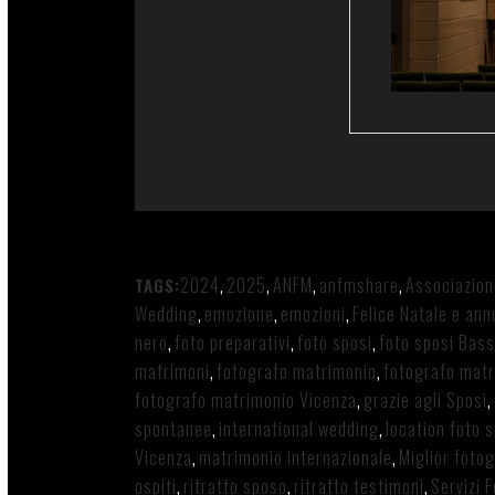
2024
,
2025
,
ANFM
,
anfmshare
,
Associazion
TAGS:
Wedding
,
emozione
,
emozioni
,
Felice Natale e an
nero
,
foto preparativi
,
foto sposi
,
foto sposi Bas
matrimoni
,
fotografo matrimonio
,
fotografo mat
fotografo matrimonio Vicenza
,
grazie agli Sposi
,
spontanee
,
international wedding
,
location foto 
Vicenza
,
matrimonio internazionale
,
Miglior foto
ospiti
,
ritratto sposo
,
ritratto testimoni
,
Servizi 