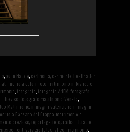
no
,
buon Natale
,
cerimonia
,
cerimonie
,
Destination
matrimonio a colori
,
foto matrimonio in bianco e
trimonio
,
fotografo
,
fotografo ANFM
,
fotografo
o Treviso
,
fotografo matrimonio Veneto
,
l tuo Matrimonio
,
immagini autentiche
,
immagini
monio a Bassano del Grappa
,
matrimonio a
mento prezioso
,
reportage fotografico
,
ritratto
o engagement
,
servizio fotografico matrimonio
,