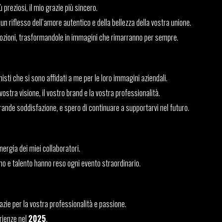
 preziosi, il mio grazie più sincero.
n riflesso dell’amore autentico e della bellezza della vostra unione.
mozioni, trasformandole in immagini che rimarranno per sempre.
isti che si sono affidati a me per le loro immagini aziendali.
ostra visione, il vostro brand e la vostra professionalità.
grande soddisfazione, e spero di continuare a supportarvi nel futuro.
nergia dei miei collaboratori.
gno e talento hanno reso ogni evento straordinario.
grazie per la vostra professionalità e passione.
rienze nel
2025
.