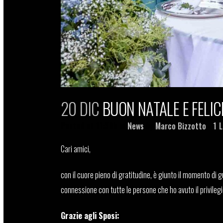
20 DIC
BUON NATALE E FELI
Posted at 11:30h
in
News
by
Marco Bizzotto
1
L
Cari amici,
con il cuore pieno di gratitudine, è giunto il momento di 
connessione con tutte le persone che ho avuto il privilegi
Grazie agli Sposi: