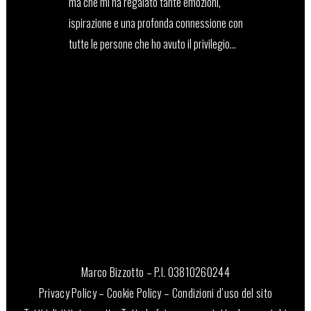
ma che mi ha regalato tante emozioni,
ispirazione e una profonda connessione con
tutte le persone che ho avuto il privilegio...
20 Dicembre, 2024
Marco Bizzotto – P.I. 03810260244
Privacy Policy
–
Cookie Policy
–
Condizioni d’uso del sito