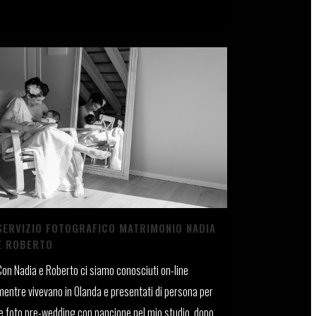
26 Novembre, 2021
SERVIZIO FOTOGRAFICO MATRIMONIO NADIA
E ROBERTO
Con Nadia e Roberto ci siamo conosciuti on-line
mentre vivevano in Olanda e presentati di persona per
le foto pre-wedding con pancione nel mio studio, dopo