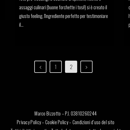
assaggi culinari (buone forchette i tosi!) si è creato il
giusto feeling, l'ingrediente perfetto per testimoniare
il...
19 Novembre, 2021
1
2
Marco Bizzotto – P.I. 03810260244
Privacy Policy
–
Cookie Policy
–
Condizioni d’uso del sito