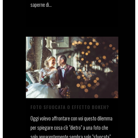
saperne di...
25 Febbraio, 2022
FOTO SFUOCATA O EFFETTO BOKEH?
Oggi volevo affrontare con voi questo dilemma
per spiegare cosa c'è "dietro" a una foto che
solo apparentemente sembra solo "sfuocata".